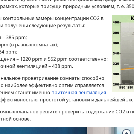
рамках, которые присущи природным условиям, т. е. 350
ы контрольные замеры концентрации СО2 в
ли получены следующие результаты:
 – 385 ppm;
 ppm (в разных комнатах);
84 ppm;
ещения – 1220 ppm и 552 ppm соответственно;
иточной вентиляцией – 438 ppm.
банальное проветривание комнаты способно
но наиболее эффективно с этим справляется
ением станет именно
приточная вентиляция
эффективностью, простотой установки и дальнейшей экс
риточных клапанов решите проверить содержание СО2 в 
тной основе.