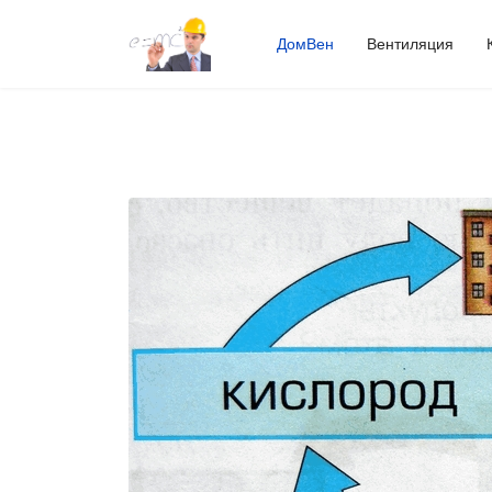
ДомВен
Вентиляция