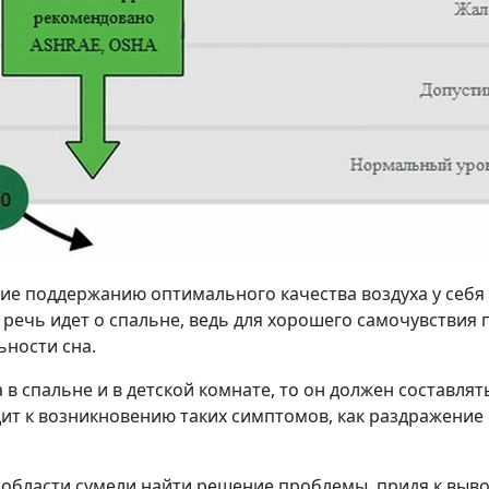
е поддержанию оптимального качества воздуха у себя д
, речь идет о спальне, ведь для хорошего самочувствия
ьности сна.
а в спальне и в детской комнате, то он должен составля
т к возникновению таких симптомов, как раздражение г
бласти сумели найти решение проблемы, придя к выводу