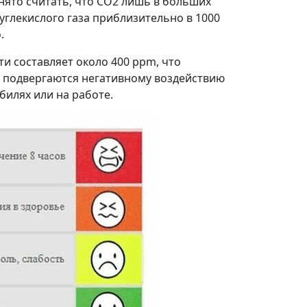
нято считать, что СО2 лишь в больших
углекислого газа приблизительно в 1000
.
ти составляет около 400 ppm, что
о подвергаются негативному воздействию
билях или на работе.